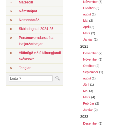
Nóvember
(3)
Matseðill
Október
(3)
Námshópar
ágúst
(1)
Nemendaráð
Maí
(2)
Apríl
(2)
Skóladagatal 2024-25
Mars
(2)
Persónuverndarstefna
Janúar
(1)
Ísafjarðarbæjar
2023
Viðbrögð við ófullnægjandi
Desember
(2)
skólasókn
Nóvember
(1)
Október
(2)
Tenglar
September
(1)
ágúst
(1)
Júní
(1)
Maí
(3)
Mars
(4)
Febrúar
(2)
Janúar
(2)
2022
Desember
(1)