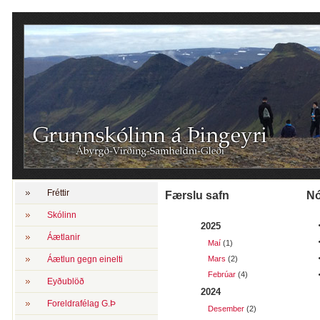
Fréttir
Færslu safn
Skólinn
2025
Áætlanir
Maí
(1)
Áætlun gegn einelti
Mars
(2)
Febrúar
(4)
Eyðublöð
2024
Foreldrafélag G.Þ
Desember
(2)