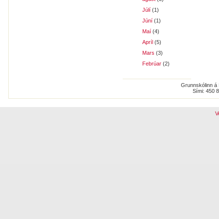
Júlí
(1)
Júní
(1)
Maí
(4)
Apríl
(5)
Mars
(3)
Febrúar
(2)
Grunnskólinn á 
Sími: 450 
V