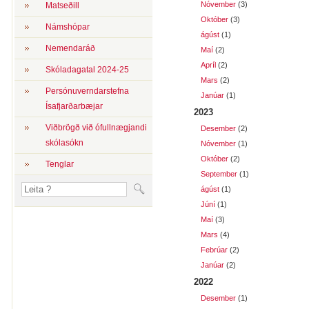
Nóvember
(3)
Matseðill
Október
(3)
Námshópar
ágúst
(1)
Nemendaráð
Maí
(2)
Apríl
(2)
Skóladagatal 2024-25
Mars
(2)
Persónuverndarstefna
Janúar
(1)
Ísafjarðarbæjar
2023
Viðbrögð við ófullnægjandi
Desember
(2)
skólasókn
Nóvember
(1)
Október
(2)
Tenglar
September
(1)
ágúst
(1)
Júní
(1)
Maí
(3)
Mars
(4)
Febrúar
(2)
Janúar
(2)
2022
Desember
(1)