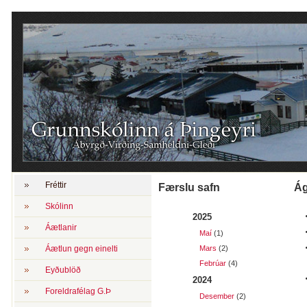
Fréttir
Færslu safn
Skólinn
2025
Áætlanir
Maí
(1)
Áætlun gegn einelti
Mars
(2)
Febrúar
(4)
Eyðublöð
2024
Foreldrafélag G.Þ
Desember
(2)