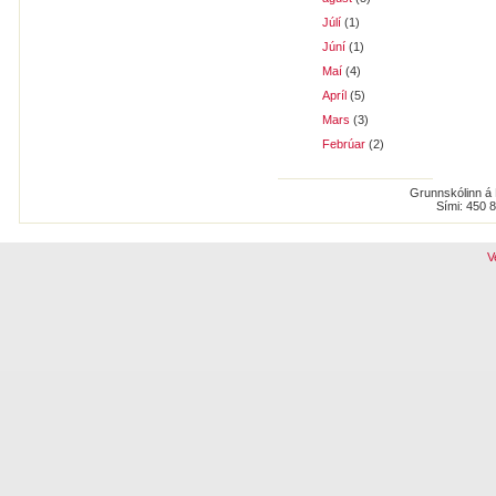
Júlí
(1)
Júní
(1)
Maí
(4)
Apríl
(5)
Mars
(3)
Febrúar
(2)
Grunnskólinn á 
Sími: 450 
V