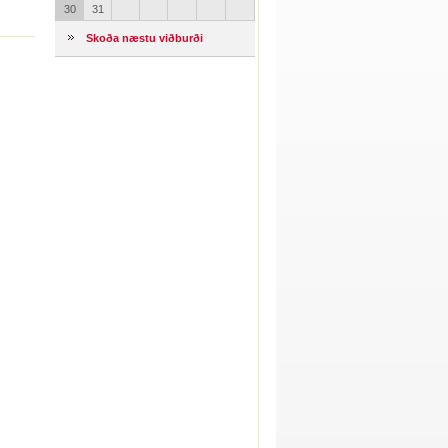
30
31
Skoða næstu viðburði