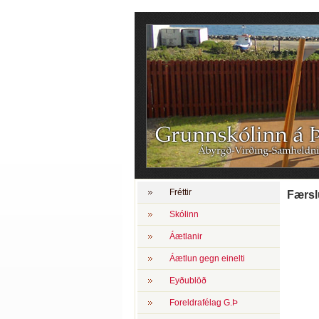
Fréttir
Færsl
Skólinn
Áætlanir
Áætlun gegn einelti
Eyðublöð
Foreldrafélag G.Þ