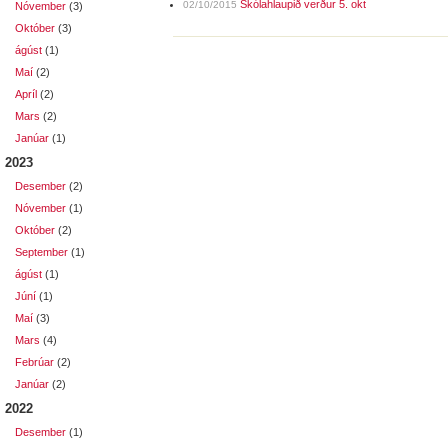
Skólahlaupið verður 5. okt
02/10/2015
Nóvember
(3)
Október
(3)
ágúst
(1)
Maí
(2)
Apríl
(2)
Mars
(2)
Janúar
(1)
2023
Desember
(2)
Nóvember
(1)
Október
(2)
September
(1)
ágúst
(1)
Júní
(1)
Maí
(3)
Mars
(4)
Febrúar
(2)
Janúar
(2)
2022
Desember
(1)