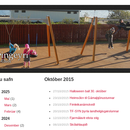
u safn
október 2015
Halloween ball 30. október
2025
27/10/2015
Heimsókn til Gámaþjónustunnar
23/10/2015
Maí
(1)
Fimleikanámskeið
23/10/2015
Mars
(2)
TF-SYN þyrla landhelgisgæslunnar
Febrúar
(4)
20/10/2015
Fjarmálavit-elsta stig
2024
12/10/2015
Skólahlaupið
06/10/2015
Desember
(2)