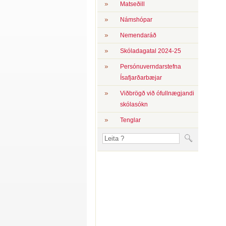
Matseðill
Námshópar
Nemendaráð
Skóladagatal 2024-25
Persónuverndarstefna
Ísafjarðarbæjar
Viðbrögð við ófullnægjandi
skólasókn
Tenglar