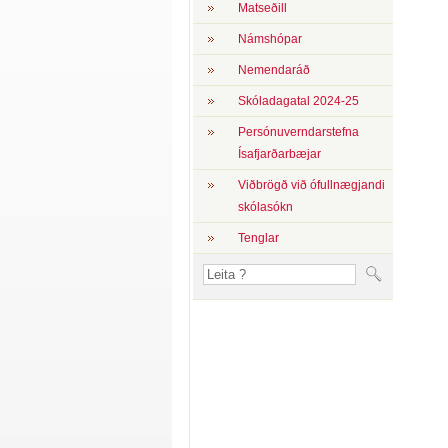
Matseðill
Námshópar
Nemendaráð
Skóladagatal 2024-25
Persónuverndarstefna
Ísafjarðarbæjar
Viðbrögð við ófullnægjandi
skólasókn
Tenglar