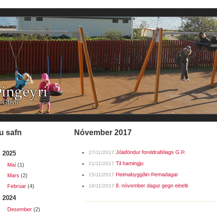
u safn
nóvember 2017
Jólaföndur foreldrafélags G.Þ.
2025
27/11/2017
Til hamingju
21/11/2017
Maí
(1)
Heimabyggðin-Þemadagar
15/11/2017
Mars
(2)
8. nóvember dagur gegn einelti
Febrúar
(4)
10/11/2017
2024
Desember
(2)