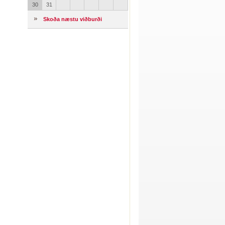
30
31
Skoða næstu viðburði