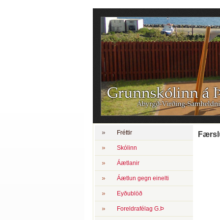
Fréttir
Færsl
Skólinn
Áætlanir
Áætlun gegn einelti
Eyðublöð
Foreldrafélag G.Þ