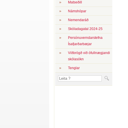
Matseðill
Námshópar
Nemendaráð
Skóladagatal 2024-25
Persónuverndarstefna
Ísafjarðarbæjar
Viðbrögð við ófullnægjandi
skólasókn
Tenglar