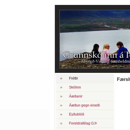
Fréttir
Færsl
Skólinn
Áætlanir
Áætlun gegn einelti
Eyðublöð
Foreldrafélag G.Þ