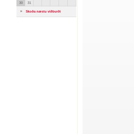
30
31
Skoða næstu viðburði