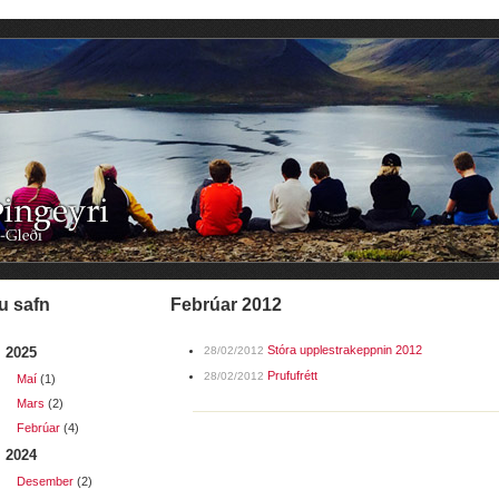
u safn
febrúar 2012
Stóra upplestrakeppnin 2012
2025
28/02/2012
Prufufrétt
28/02/2012
Maí
(1)
Mars
(2)
Febrúar
(4)
2024
Desember
(2)