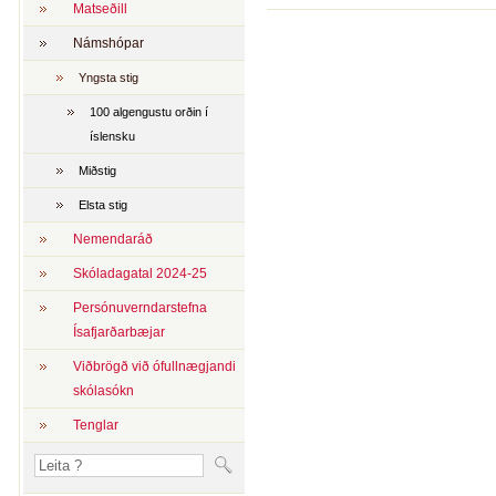
Matseðill
Námshópar
Yngsta stig
100 algengustu orðin í
íslensku
Miðstig
Elsta stig
Nemendaráð
Skóladagatal 2024-25
Persónuverndarstefna
Ísafjarðarbæjar
Viðbrögð við ófullnægjandi
skólasókn
Tenglar