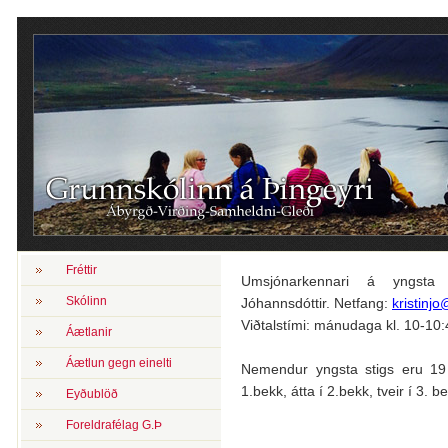
Fréttir
Umsjónarkennari á yngsta 
Skólinn
Jóhannsdóttir. Netfang:
kristinjo
Viðtalstími: mánudaga kl. 10-10
Áætlanir
Áætlun gegn einelti
Nemendur yngsta stigs eru 19
1.bekk, átta í 2.bekk, tveir í 3. b
Eyðublöð
Foreldrafélag G.Þ