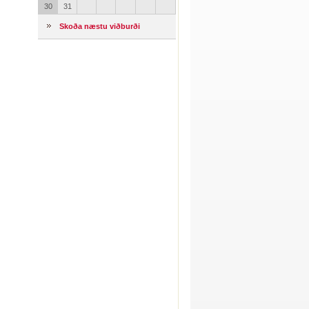
30
31
Skoða næstu viðburði