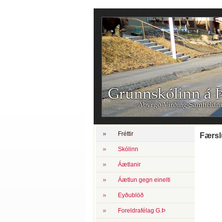
Fréttir
Færsl
Skólinn
Áætlanir
Áætlun gegn einelti
Eyðublöð
Foreldrafélag G.Þ