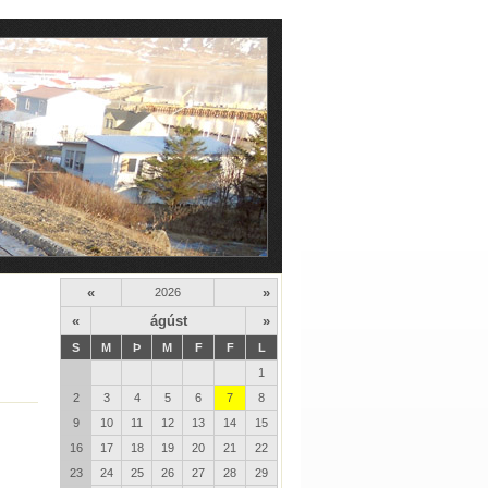
«
»
2026
«
ágúst
»
S
M
Þ
M
F
F
L
1
2
3
4
5
6
7
8
9
10
11
12
13
14
15
16
17
18
19
20
21
22
23
24
25
26
27
28
29