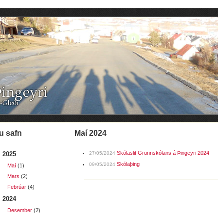
u safn
maí 2024
Skólaslit Grunnskólans á Þingeyri 2024
2025
27/05/2024
Skólaþing
09/05/2024
Maí
(1)
Mars
(2)
Febrúar
(4)
2024
Desember
(2)