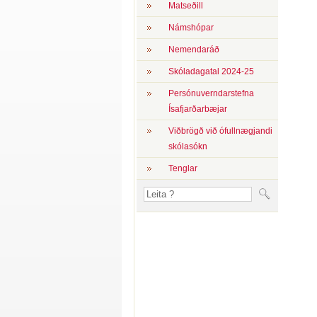
Matseðill
Námshópar
Nemendaráð
Skóladagatal 2024-25
Persónuverndarstefna
Ísafjarðarbæjar
Viðbrögð við ófullnægjandi
skólasókn
Tenglar