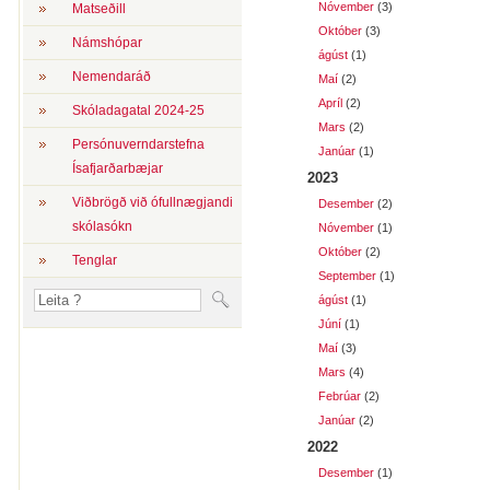
Nóvember
(3)
Matseðill
Október
(3)
Námshópar
ágúst
(1)
Nemendaráð
Maí
(2)
Apríl
(2)
Skóladagatal 2024-25
Mars
(2)
Persónuverndarstefna
Janúar
(1)
Ísafjarðarbæjar
2023
Viðbrögð við ófullnægjandi
Desember
(2)
skólasókn
Nóvember
(1)
Október
(2)
Tenglar
September
(1)
ágúst
(1)
Júní
(1)
Maí
(3)
Mars
(4)
Febrúar
(2)
Janúar
(2)
2022
Desember
(1)