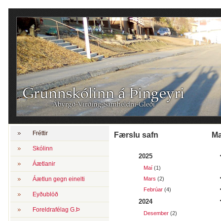
Fréttir
Færslu safn
Skólinn
2025
Áætlanir
Maí
(1)
Áætlun gegn einelti
Mars
(2)
Febrúar
(4)
Eyðublöð
2024
Foreldrafélag G.Þ
Desember
(2)