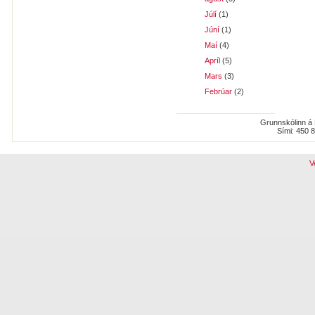
Júlí
(1)
Júní
(1)
Maí
(4)
Apríl
(5)
Mars
(3)
Febrúar
(2)
Grunnskólinn á 
Sími: 450 
V