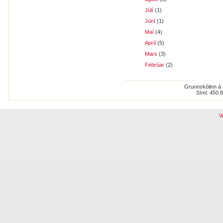
Júlí
(1)
Júní
(1)
Maí
(4)
Apríl
(5)
Mars
(3)
Febrúar
(2)
Grunnskólinn á 
Sími: 450 
V