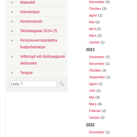
Nóvember
(3)
Matseðill
Október
(3)
Námshópar
ágúst
(1)
Nemendaráð
Maí
(2)
Apríl
(2)
Skóladagatal 2024-25
Mars
(2)
Persónuverndarstefna
Janúar
(1)
Ísafjarðarbæjar
2023
Viðbrögð við ófullnægjandi
Desember
(2)
skólasókn
Nóvember
(1)
Október
(2)
Tenglar
September
(1)
ágúst
(1)
Júní
(1)
Maí
(3)
Mars
(4)
Febrúar
(2)
Janúar
(2)
2022
Desember
(1)