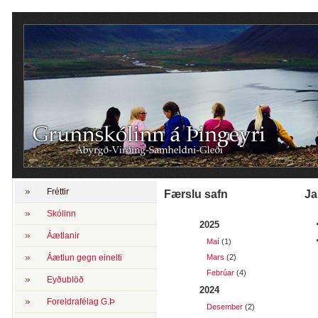
Fréttir
Færslu safn
j
Skólinn
2025
Áætlanir
Maí
(1)
Áætlun gegn einelti
Mars
(2)
Febrúar
(4)
Eyðublöð
2024
Foreldrafélag G.Þ
Desember
(2)