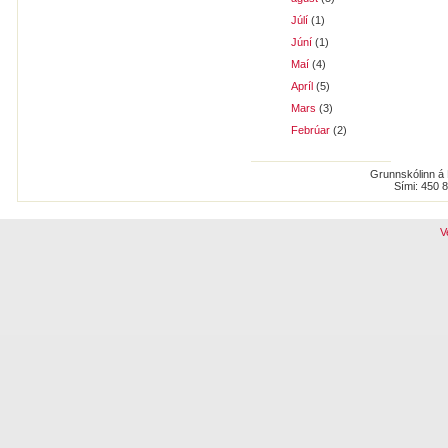
Júlí
(1)
Júní
(1)
Maí
(4)
Apríl
(5)
Mars
(3)
Febrúar
(2)
Grunnskólinn á 
Sími: 450 
V