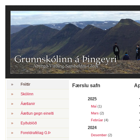
Fréttir
Færslu safn
a
Skólinn
2025
Áætlanir
Maí
(1)
Áætlun gegn einelti
Mars
(2)
Febrúar
(4)
Eyðublöð
2024
Foreldrafélag G.Þ
Desember
(2)