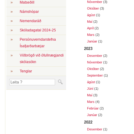
Nóvember
(3)
Matseðill
Október
(3)
Námshópar
ágúst
(1)
Nemendaráð
Maí
(2)
Apríl
(2)
Skóladagatal 2024-25
Mars
(2)
Persónuverndarstefna
Janúar
(1)
Ísafjarðarbæjar
2023
Viðbrögð við ófullnægjandi
Desember
(2)
skólasókn
Nóvember
(1)
Október
(2)
Tenglar
September
(1)
ágúst
(1)
Júní
(1)
Maí
(3)
Mars
(4)
Febrúar
(2)
Janúar
(2)
2022
Desember
(1)