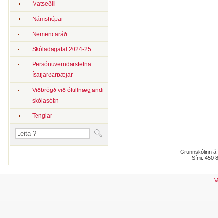
Matseðill
Námshópar
Nemendaráð
Skóladagatal 2024-25
Persónuverndarstefna
Ísafjarðarbæjar
Viðbrögð við ófullnægjandi
skólasókn
Tenglar
Grunnskólinn á 
Sími: 450 
V