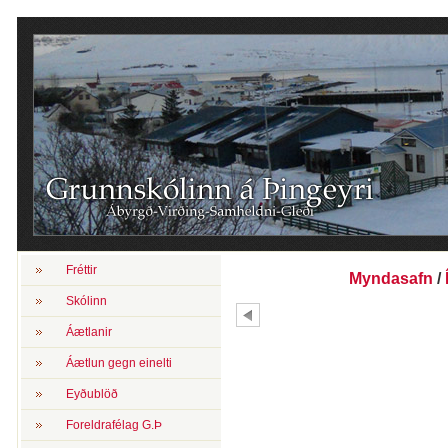
Fréttir
Myndasafn
/
Skólinn
Áætlanir
Til
Áætlun gegn einelti
Eyðublöð
Foreldrafélag G.Þ