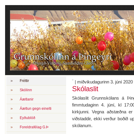
Fréttir
| miðvikudagurinn 3. júní 2020
Skólaslit
Skólinn
Skólaslit Grunnskólans á Þin
Áætlanir
fimmtudaginn 4. júní, kl 17:
Áætlun gegn einelti
kirkjunni. Vegna aðstæðna er
Eyðublöð
viðstaddir, ekki verður boðið u
skólanum.
Foreldrafélag G.Þ