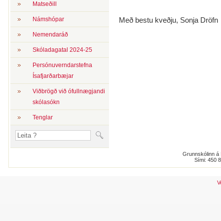
Matseðill
Námshópar
Með bestu kveðju, Sonja Dröfn
Nemendaráð
Skóladagatal 2024-25
Persónuverndarstefna
Ísafjarðarbæjar
Viðbrögð við ófullnægjandi
skólasókn
Tenglar
Grunnskólinn á 
Sími: 450 
V