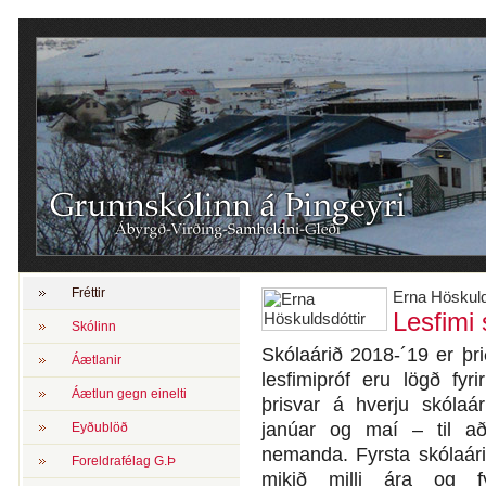
Fréttir
Erna Höskuld
Lesfimi 
Skólinn
Skólaárið 2018-´19 er þr
Áætlanir
lesfimipróf eru lögð fyr
Áætlun gegn einelti
þrisvar á hverju skólaá
janúar og maí – til a
Eyðublöð
nemanda. Fyrsta skólaárið
Foreldrafélag G.Þ
mikið milli ára og f