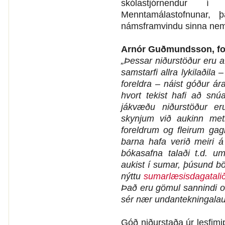
skólastjórnendur í
Menntamálastofnunar, 
námsframvindu sinna nem
Arnór Guðmundsson, for
„Þessar niðurstöður eru 
samstarfi allra lykilaðila
foreldra – náist góður ára
hvort tekist hafi að sn
jákvæðu niðurstöður er
skynjum við aukinn met
foreldrum og fleirum gag
barna hafa verið meiri á 
bókasafna talaði t.d. 
aukist í sumar, þúsund bö
nýttu
sumarlæsisdagatali
Það eru gömul sannindi og
sér nær undantekningalau
Góð niðurstaða úr lesfimi