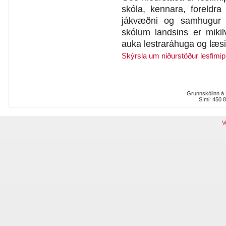
skóla, kennara, foreldr
jákvæðni og samhugur s
skólum landsins er mikil
auka lestraráhuga og læsi t
Skýrsla um niðurstöður lesfimi
Grunnskólinn á 
Sími: 450 
V