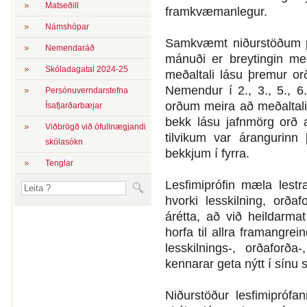
Matseðill
framkvæmanlegur.
Námshópar
Samkvæmt niðurstöðum pr
Nemendaráð
mánuði er breytingin m
Skóladagatal 2024-25
meðaltali lásu þremur o
Nemendur í 2., 3., 5., 6.
Persónuverndarstefna
orðum meira að meðaltali 
Ísafjarðarbæjar
bekk lásu jafnmörg orð 
Viðbrögð við ófullnægjandi
tilvikum var árangurinn
skólasókn
bekkjum í fyrra.
Tenglar
Lesfimiprófin mæla lest
hvorki lesskilning, orða
árétta, að við heildarma
horfa til allra framangre
lesskilnings-, orðaforða
kennarar geta nýtt í sínu st
Niðurstöður lesfimiprófa