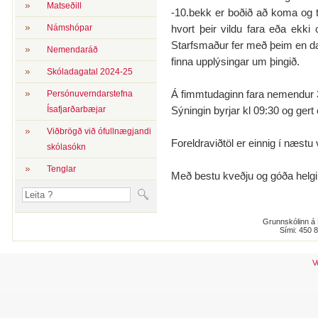
Matseðill
-10.bekk er boðið að koma og 
Námshópar
hvort þeir vildu fara eða ekk
Starfsmaður fer með þeim en dags
Nemendaráð
finna upplýsingar um þingið.
Skóladagatal 2024-25
Á fimmtudaginn fara nemendur 3.
Persónuverndarstefna
Ísafjarðarbæjar
Sýningin byrjar kl 09:30 og gert
Viðbrögð við ófullnægjandi
Foreldraviðtöl er einnig í næstu
skólasókn
Tenglar
Með bestu kveðju og góða helgi
Grunnskólinn á 
Sími: 450 
V