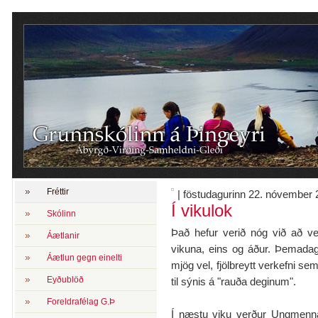
Fréttir
| föstudagurinn 22. nóvember
Í vikulok
Skólinn
Það hefur verið nóg við að v
Áætlanir
vikuna, eins og áður. Þemadag
Áætlun gegn einelti
mjög vel, fjölbreytt verkefni se
Eyðublöð
til sýnis á "rauða deginum".
Foreldrafélag G.Þ
Í næstu viku verður Ungmenna