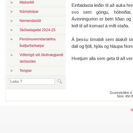
Matseðill
Einfaldasta leiðin til að auka hr
Námshópar
svo sem göngu, hólreiðar, 
Ávinningurinn er betri líðan 
Nemendaráð
leið til að komast á milli staða.
Skóladagatal 2024-25
Á þessu tímabili sem átakið s
Persónuverndarstefna
Ísafjarðarbæjar
dali og fjöll, hjóla og hlaupa No
Viðbrögð við ófullnægjandi
Hvetjum alla sem geta til að v
skólasókn
Tenglar
Grunnskólinn á 
Sími: 450 
V