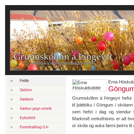
Fréttir
Erna Höskuld
Göngum 
Skólinn
Grunnskólinn á Þingeyri hefur 
Áætlanir
til þátttöku í Göngum í skólann
Áætlun gegn einelti
sem hefst í dag og stendur ti
Eyðublöð
Markmið verkefnisins er að hvet
úr skóla og auka færni þeirra til
Foreldrafélag G.Þ